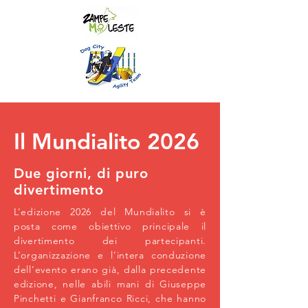
Il Mundialito 2026
Due giorni, di puro
divertimento
L’edizione 2026 del Mundialito si è
posta come obiettivo principale il
divertimento dei partecipanti.
L’organizzazione e l’intera conduzione
dell’evento erano già, dalla precedente
edizione, nelle abili mani di Giuseppe
Pinchetti e Gianfranco Ricci, che hanno