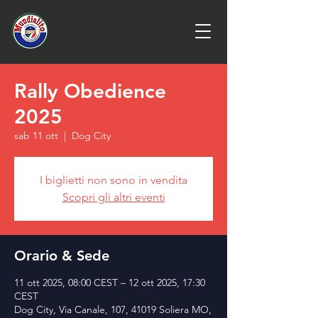
Rally Obedience
2025
sab 11 ott
  |  
Dog City
I biglietti non sono in vendita
Scopri gli altri eventi
Orario & Sede
11 ott 2025, 08:00 CEST – 12 ott 2025, 17:30
CEST
Dog City, Via Canale, 107, 41019 Soliera MO,