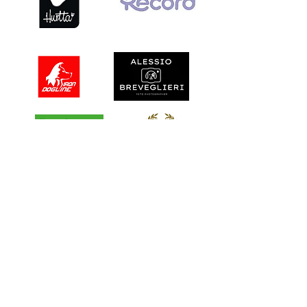
Secchia di Soliera (MO),
Via Canale 107