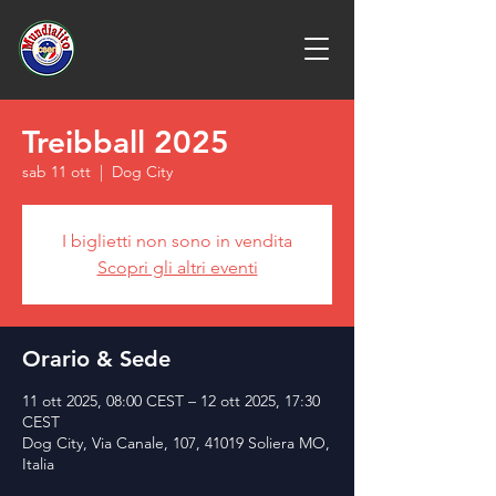
Treibball 2025
sab 11 ott
  |  
Dog City
I biglietti non sono in vendita
Scopri gli altri eventi
Orario & Sede
11 ott 2025, 08:00 CEST – 12 ott 2025, 17:30
CEST
Dog City, Via Canale, 107, 41019 Soliera MO,
Italia