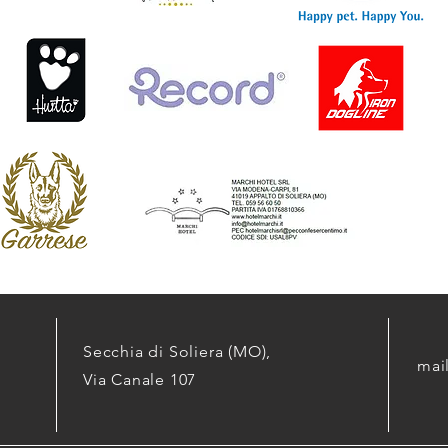
Secchia di Soliera (MO),
mai
Via Canale 107