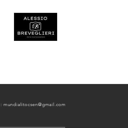
l:
mundialitocsen@gmail.com