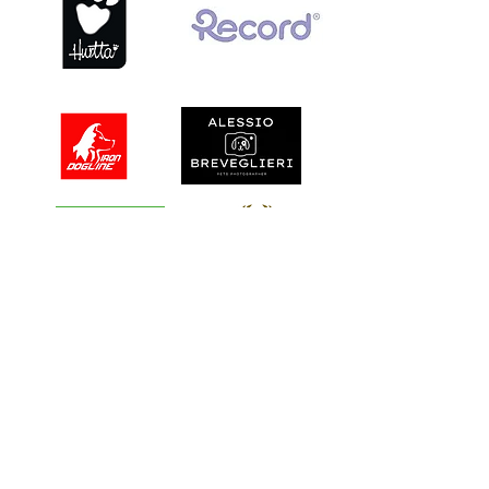
Secchia di Soliera (MO),