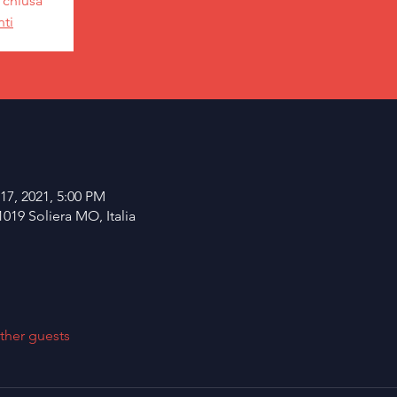
a chiusa
nti
17, 2021, 5:00 PM
1019 Soliera MO, Italia
ther guests