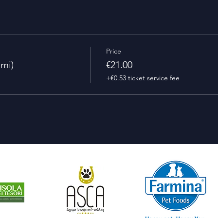
Price
mi)
€21.00
+€0.53 ticket service fee