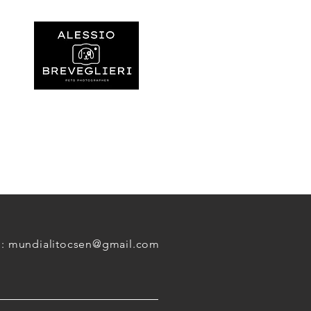
l:
mundialitocsen@gmail.com