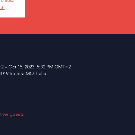
a chiusa
nti
2 – Oct 15, 2023, 5:30 PM GMT+2
1019 Soliera MO, Italia
ther guests