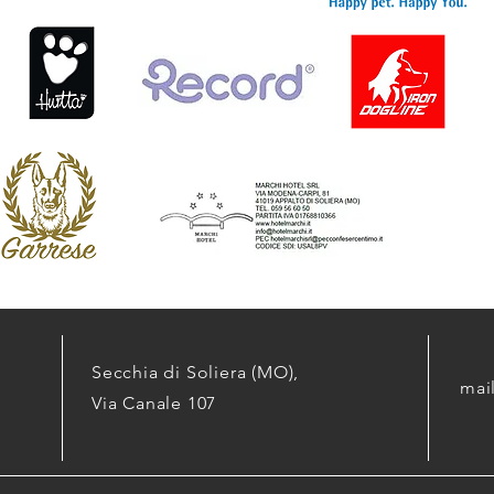
Secchia di Soliera (MO),
mai
Via Canale 107